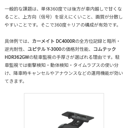
一般的な課題は、単体360度では後方が車内越しで甘くな
ること、上方向（信号）を捉えにくいこと、画質が分散し
やすいことです。そこで360度＋リアの構成が有効です。
具体例では、
カーメイト DC4000R
の全方位記録と暗所・
逆光耐性、
ユピテル Y-3000
の価格対性能、
コムテック
HDR362GW
の駐車監視の手厚さが選ばれる理由です。駐
車監視では衝撃検知・動体検知・タイムラプスの使い分
け、降車時キャンセルやアナウンスなどの運用機能が効い
てきます。