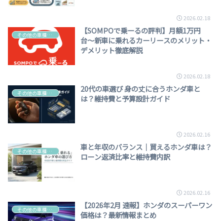
2026.02.18
【SOMPOで乗ーるの評判】月額1万円
その他の車種・車選び
台〜新車に乗れるカーリースのメリット・
デメリット徹底解説
2026.02.18
20代の車選び 身の丈に合うホンダ車と
その他の車種・車選び
は？維持費と予算設計ガイド
2026.02.16
車と年収のバランス｜買えるホンダ車は？
その他の車種・車選び
ローン返済比率と維持費内訳
2026.02.16
【2026年2月 速報】ホンダのスーパーワン
その他の車種・車選び
価格は？最新情報まとめ