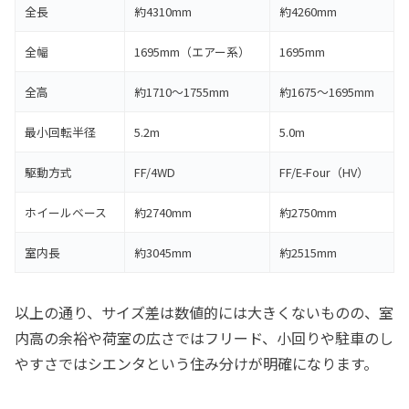
全長
約4310mm
約4260mm
全幅
1695mm（エアー系）
1695mm
全高
約1710〜1755mm
約1675〜1695mm
最小回転半径
5.2m
5.0m
駆動方式
FF/4WD
FF/E-Four（HV）
ホイールベース
約2740mm
約2750mm
室内長
約3045mm
約2515mm
以上の通り、サイズ差は数値的には大きくないものの、室
内高の余裕や荷室の広さではフリード、小回りや駐車のし
やすさではシエンタという住み分けが明確になります。