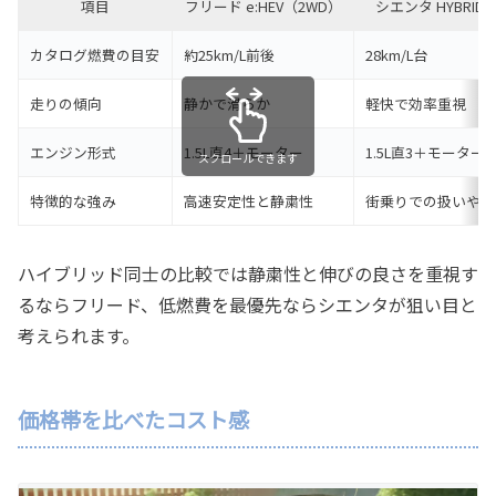
項目
フリード e:HEV（2WD）
シエンタ HYBRID
カタログ燃費の目安
約25km/L前後
28km/L台
走りの傾向
静かで滑らか
軽快で効率重視
エンジン形式
1.5L直4＋モーター
1.5L直3＋モーター
スクロールできます
特徴的な強み
高速安定性と静粛性
街乗りでの扱いやす
ハイブリッド同士の比較では静粛性と伸びの良さを重視す
るならフリード、低燃費を最優先ならシエンタが狙い目と
考えられます。
価格帯を比べたコスト感