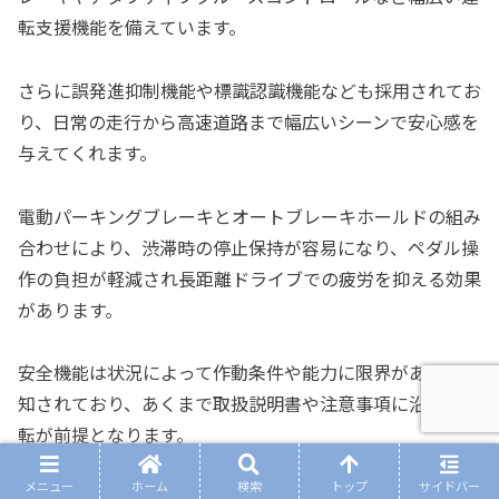
転支援機能を備えています。
さらに誤発進抑制機能や標識認識機能なども採用されてお
り、日常の走行から高速道路まで幅広いシーンで安心感を
与えてくれます。
電動パーキングブレーキとオートブレーキホールドの組み
合わせにより、渋滞時の停止保持が容易になり、ペダル操
作の負担が軽減され長距離ドライブでの疲労を抑える効果
があります。
安全機能は状況によって作動条件や能力に限界があると周
知されており、あくまで取扱説明書や注意事項に沿った運
転が前提となります。
メニュー
ホーム
検索
トップ
サイドバー
高速道路では車間維持支援やレーンキープアシストが安定