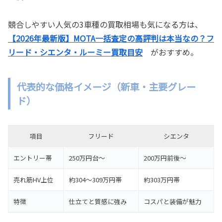
競合しやすい人気の3車種の買取相場も気になる方は、
【2026年最新版】MOTA一括査定の高評判は本当なの？フ
リード・シエンタ・ルーミー買取目安
がおすすめ。
代表的な価格イメージ（新車・主要グレー
ド）
項目
フリード
シエンタ
エントリー帯
250万円台〜
200万円前後〜
売れ筋HV上位
約304〜309万円帯
約303万円帯
特徴
仕立てと質感に強み
コスパと装備が魅力