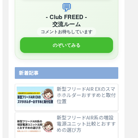
💬
- Club FREED -
交流ルーム
コメントお待ちしています
のぞいてみる
新着記事
新型フリードAIR EXのスマ
ホホルダーおすすめと取付
位置
新型フリードAIR系の増設
電源ユニット比較とおすす
めの選び方