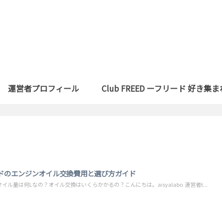
運営者プロフィール
Club FREED ーフリード 好き集
ドのエンジンオイル交換費用と選び方ガイド
イル量は何Lなの？オイル交換はいくらかかるの？こんにちは。aisyalabo 運営者t...