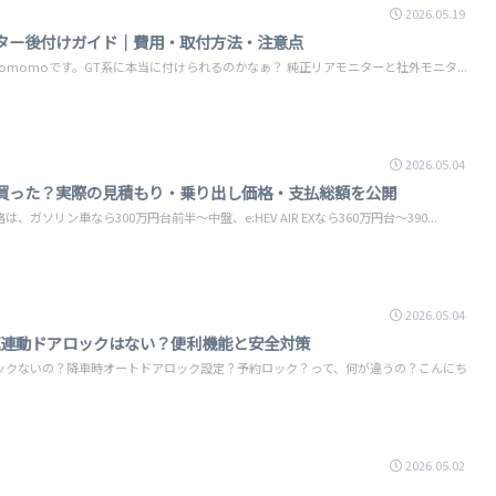
2026.05.19
ター後付けガイド｜費用・取付方法・注意点
営者tomomoです。GT系に本当に付けられるのかなぁ？ 純正リアモニターと社外モニタ...
2026.05.04
買った？実際の見積もり・乗り出し価格・支払総額を公開
ソリン車なら300万円台前半〜中盤、e:HEV AIR EXなら360万円台〜390...
2026.05.04
速連動ドアロックはない？便利機能と安全対策
ックないの？降車時オートドアロック設定？予約ロック？って、何が違うの？こんにち
2026.05.02