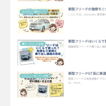
新型フリードの後席モニ
カスタム・便利グッズ
こんにちは。aisyalabo 運
新型フリードはいくらで
購入・グレード比較
結論新型フリードの乗り出し価格は、ガ
新型フリードGT系に車
レビュー・オーナーの声
新型フリードは車速連動ドアロ
は。aisya...